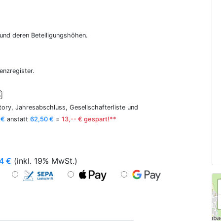
r und deren Beteiligungshöhen.
enzregister.
ory, Jahresabschluss, Gesellschafterliste und
 €
anstatt
62,50 €
=
13,-- € gespart!**
4
€
(inkl. 19% MwSt.)