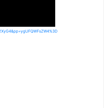
IfD2XyG4&pp=ygUFQWFsZW4%3D