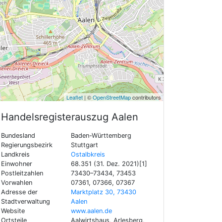
Leaflet
| ©
OpenStreetMap
contributors
Handelsregisterauszug
Aalen
Bundesland
Baden-Württemberg
Regierungsbezirk
Stuttgart
Landkreis
Ostalbkreis
Einwohner
68.351 (31. Dez. 2021)[1]
Postleitzahlen
73430–73434, 73453
Vorwahlen
07361, 07366, 07367
Adresse der
Marktplatz 30, 73430
Stadtverwaltung
Aalen
Website
www.aalen.de
Ortsteile
Aalwirtshaus, Arlesberg,