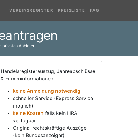
VEREINSREGISTER
PREISLISTE
FAQ
beantragen
 privaten Anbieter.
Handelsregisterauszug, Jahreabschlüsse
& Firmeninformationen
keine Anmeldung notwendig
schneller Service (Express Service
möglich)
keine Kosten
falls kein HRA
verfügbar
Original rechtskräftige Auszüge
(kein Bundesanzeiger)