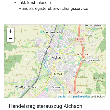
inkl. kostenlosem
Handelsregisterüberwachungsservice
+
−
Leaflet
| ©
OpenStreetMap
contributors
Handelsregisterauszug
Aichach