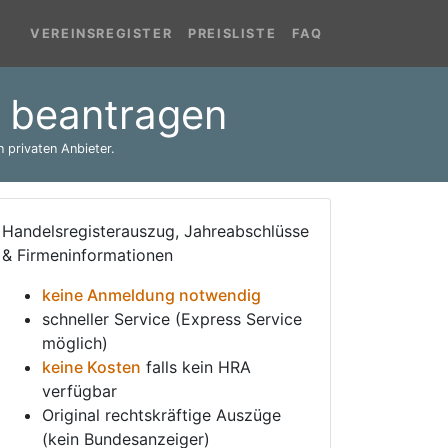
VEREINSREGISTER
PREISLISTE
FAQ
n beantragen
 privaten Anbieter.
Handelsregisterauszug, Jahreabschlüsse
& Firmeninformationen
keine Anmeldung notwendig
schneller Service (Express Service
möglich)
keine Kosten
falls kein HRA
verfügbar
Original rechtskräftige Auszüge
(kein Bundesanzeiger)