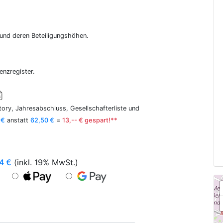
r und deren Beteiligungshöhen.
enzregister.
ory, Jahresabschluss, Gesellschafterliste und
 €
anstatt
62,50 €
=
13,-- € gespart!**
4
€
(inkl. 19% MwSt.)