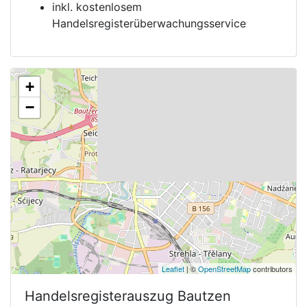
inkl. kostenlosem
Handelsregisterüberwachungsservice
+
−
Leaflet
| ©
OpenStreetMap
contributors
Handelsregisterauszug
Bautzen