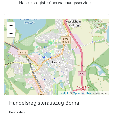
Handelsregisterüberwachungsservice
+
−
Leaflet
| ©
OpenStreetMap
contributors
Handelsregisterauszug
Borna
Bundesland