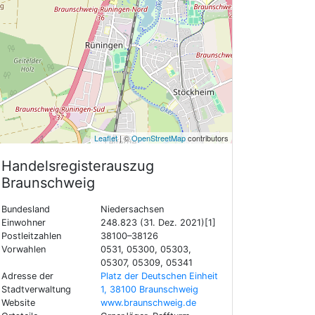
Leaflet
| ©
OpenStreetMap
contributors
Handelsregisterauszug
Braunschweig
Bundesland
Niedersachsen
Einwohner
248.823 (31. Dez. 2021)[1]
Postleitzahlen
38100–38126
Vorwahlen
0531, 05300, 05303,
05307, 05309, 05341
Adresse der
Platz der Deutschen Einheit
Stadtverwaltung
1, 38100 Braunschweig
Website
www.braunschweig.de