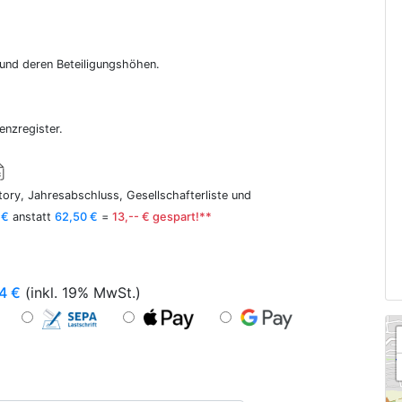
r und deren Beteiligungshöhen.
enzregister.
ory, Jahresabschluss, Gesellschafterliste und
 €
anstatt
62,50 €
=
13,-- € gespart!**
4
€
(inkl. 19% MwSt.)