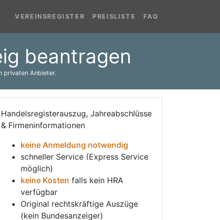
VEREINSREGISTER
PREISLISTE
FAQ
eig beantragen
 privaten Anbieter.
Handelsregisterauszug, Jahreabschlüsse
& Firmeninformationen
keine Anmeldung notwendig
schneller Service (Express Service
möglich)
keine Kosten
falls kein HRA
verfügbar
Original rechtskräftige Auszüge
(kein Bundesanzeiger)