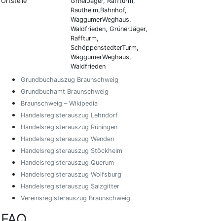
Ortsteile
GrnerJäger, Raffturm,
Rautheim,Bahnhof,
WaggumerWeghaus,
Waldfrieden, GrünerJäger,
Raffturm,
SchöppenstedterTurm,
WaggumerWeghaus,
Waldfrieden
Grundbuchauszug Braunschweig
Grundbuchamt Braunschweig
Braunschweig – Wikipedia
Handelsregisterauszug Lehndorf
Handelsregisterauszug Rüningen
Handelsregisterauszug Wenden
Handelsregisterauszug Stöckheim
Handelsregisterauszug Querum
Handelsregisterauszug Wolfsburg
Handelsregisterauszug Salzgitter
Vereinsregisterauszug Braunschweig
FAQ