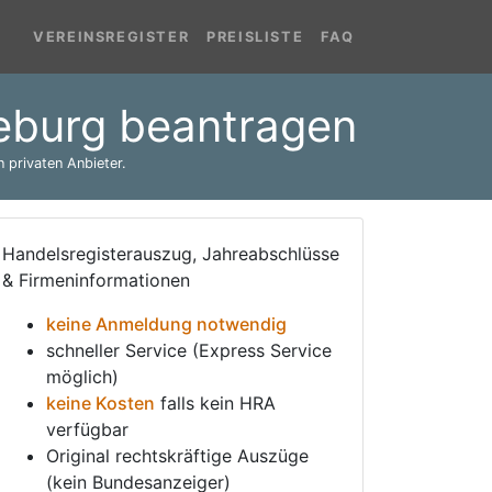
VEREINSREGISTER
PREISLISTE
FAQ
eburg beantragen
 privaten Anbieter.
Handelsregisterauszug, Jahreabschlüsse
& Firmeninformationen
keine Anmeldung notwendig
schneller Service (Express Service
möglich)
keine Kosten
falls kein HRA
verfügbar
Original rechtskräftige Auszüge
(kein Bundesanzeiger)