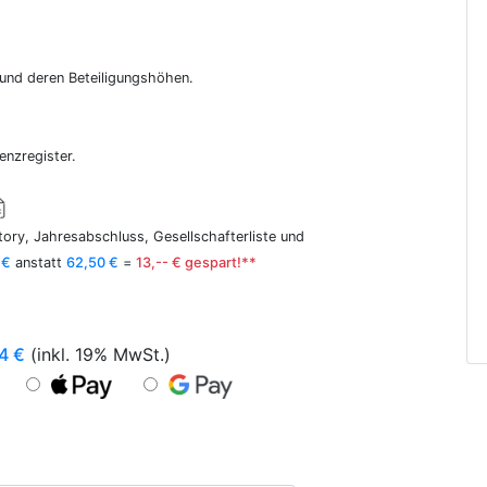
r und deren Beteiligungshöhen.
enzregister.
ory, Jahresabschluss, Gesellschafterliste und
 €
anstatt
62,50 €
=
13,-- € gespart!**
4
€
(inkl. 19% MwSt.)