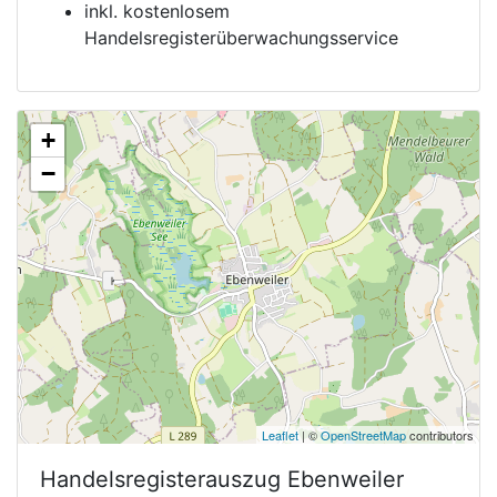
inkl. kostenlosem
Handelsregisterüberwachungsservice
+
−
Leaflet
| ©
OpenStreetMap
contributors
Handelsregisterauszug
Ebenweiler