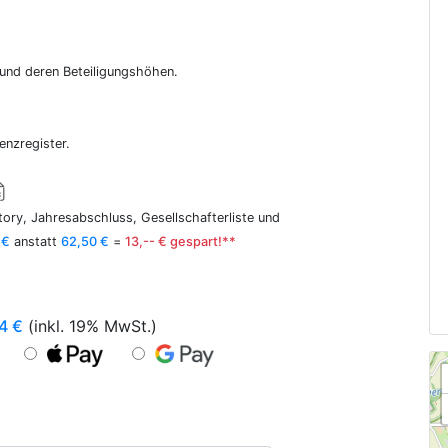
r und deren Beteiligungshöhen.
enzregister.
ory, Jahresabschluss, Gesellschafterliste und
 €
anstatt
62,50 €
=
13,-- € gespart!**
4
€
(inkl. 19% MwSt.)