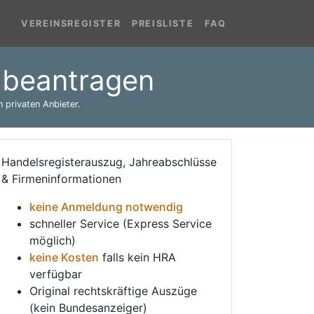
VEREINSREGISTER
PREISLISTE
FAQ
 beantragen
 privaten Anbieter.
Handelsregisterauszug, Jahreabschlüsse
& Firmeninformationen
keine Anmeldung notwendig
schneller Service (Express Service
möglich)
keine Kosten
falls kein HRA
verfügbar
Original rechtskräftige Auszüge
(kein Bundesanzeiger)