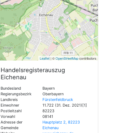
Leaflet
| ©
OpenStreetMap
contributors
Handelsregisterauszug
Eichenau
Bundesland
Bayern
Regierungsbezirk
Oberbayern
Landkreis
Fürstenfeldbruck
Einwohner
11.722 (31. Dez. 2021)[1]
Postleitzahl
82223
Vorwahl
08141
Adresse der
Hauptplatz 2, 82223
Gemeinde
Eichenau