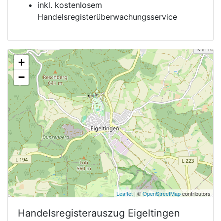
inkl. kostenlosem
Handelsregisterüberwachungsservice
+
−
Leaflet
| ©
OpenStreetMap
contributors
Handelsregisterauszug
Eigeltingen