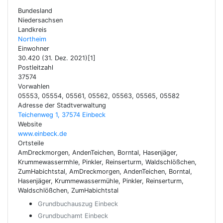
Bundesland
Niedersachsen
Landkreis
Northeim
Einwohner
30.420 (31. Dez. 2021)[1]
Postleitzahl
37574
Vorwahlen
05553, 05554, 05561, 05562, 05563, 05565, 05582
Adresse der Stadtverwaltung
Teichenweg 1, 37574 Einbeck
Website
www.einbeck.de
Ortsteile
AmDreckmorgen, AndenTeichen, Borntal, Hasenjäger,
Krummewassermhle, Pinkler, Reinserturm, Waldschlößchen,
ZumHabichtstal, AmDreckmorgen, AndenTeichen, Borntal,
Hasenjäger, Krummewassermühle, Pinkler, Reinserturm,
Waldschlößchen, ZumHabichtstal
Grundbuchauszug Einbeck
Grundbuchamt Einbeck