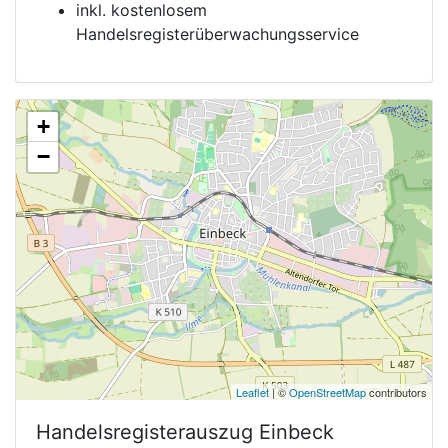
inkl. kostenlosem
Handelsregisterüberwachungsservice
+
−
Leaflet
| ©
OpenStreetMap
contributors
Handelsregisterauszug
Einbeck