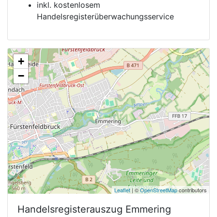
inkl. kostenlosem
Handelsregisterüberwachungsservice
+
−
Leaflet
| ©
OpenStreetMap
contributors
Handelsregisterauszug
Emmering