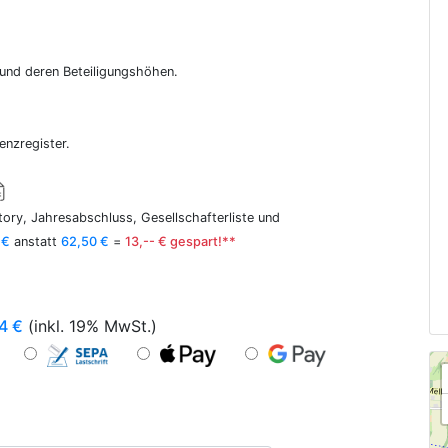
r und deren Beteiligungshöhen.
enzregister.
ory, Jahresabschluss, Gesellschafterliste und
 €
anstatt
62,50 €
=
13,-- € gespart!**
4
€
(inkl. 19% MwSt.)