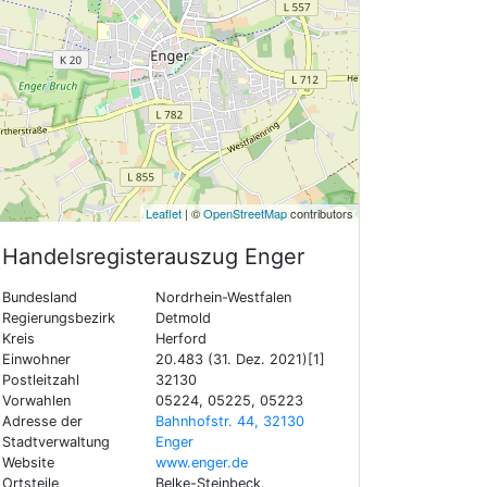
Leaflet
| ©
OpenStreetMap
contributors
Handelsregisterauszug
Enger
Bundesland
Nordrhein-Westfalen
Regierungsbezirk
Detmold
Kreis
Herford
Einwohner
20.483 (31. Dez. 2021)[1]
Postleitzahl
32130
Vorwahlen
05224, 05225, 05223
Adresse der
Bahnhofstr. 44, 32130
Stadtverwaltung
Enger
Website
www.enger.de
Ortsteile
Belke-Steinbeck,