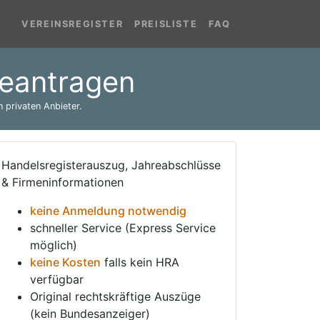
VEREINSREGISTER
PREISLISTE
FAQ
beantragen
 privaten Anbieter.
Handelsregisterauszug, Jahreabschlüsse
& Firmeninformationen
keine Anmeldung notwendig
schneller Service (Express Service
möglich)
keine Kosten
falls kein HRA
verfügbar
Original rechtskräftige Auszüge
(kein Bundesanzeiger)