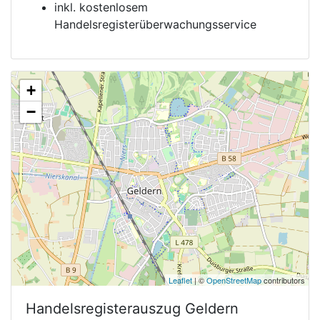
inkl. kostenlosem
Handelsregisterüberwachungsservice
+
−
Leaflet
| ©
OpenStreetMap
contributors
Handelsregisterauszug
Geldern