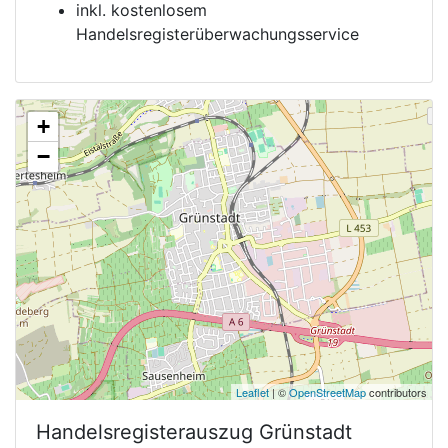
inkl. kostenlosem
Handelsregisterüberwachungsservice
+
−
Leaflet
| ©
OpenStreetMap
contributors
Handelsregisterauszug
Grünstadt