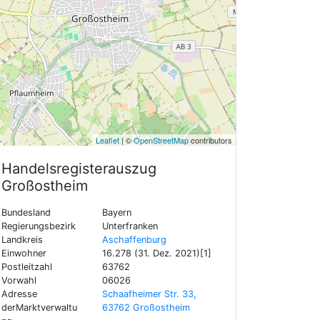
Leaflet
| ©
OpenStreetMap
contributors
Handelsregisterauszug
Großostheim
Bundesland
Bayern
Regierungsbezirk
Unterfranken
Landkreis
Aschaffenburg
Einwohner
16.278 (31. Dez. 2021)[1]
Postleitzahl
63762
Vorwahl
06026
Adresse
Schaafheimer Str. 33,
derMarktverwaltu
63762 Großostheim