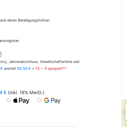
r und deren Beteiligungshöhen.
enzregister.
ory, Jahresabschluss, Gesellschafterliste und
 €
anstatt
62,50 €
=
13,-- € gespart!**
4
€
(inkl. 19% MwSt.)