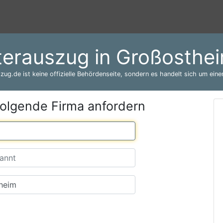
terauszug in Großosthe
zug.de ist keine offizielle Behördenseite, sondern es handelt sich um einen
folgende Firma anfordern