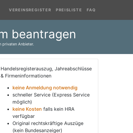
VEREINSREGISTER
PREISLISTE
FAQ
im beantragen
 privaten Anbieter.
Handelsregisterauszug, Jahreabschlüsse
& Firmeninformationen
keine Anmeldung notwendig
schneller Service (Express Service
möglich)
keine Kosten
falls kein HRA
verfügbar
Original rechtskräftige Auszüge
(kein Bundesanzeiger)