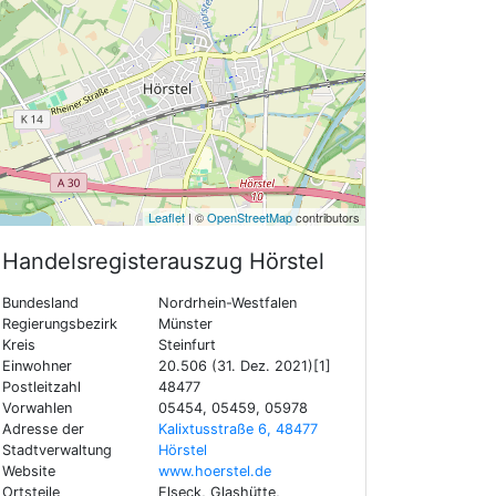
Leaflet
| ©
OpenStreetMap
contributors
Handelsregisterauszug
Hörstel
Bundesland
Nordrhein-Westfalen
Regierungsbezirk
Münster
Kreis
Steinfurt
Einwohner
20.506 (31. Dez. 2021)[1]
Postleitzahl
48477
Vorwahlen
05454, 05459, 05978
Adresse der
Kalixtusstraße 6, 48477
Stadtverwaltung
Hörstel
Website
www.hoerstel.de
Ortsteile
Elseck, Glashütte,