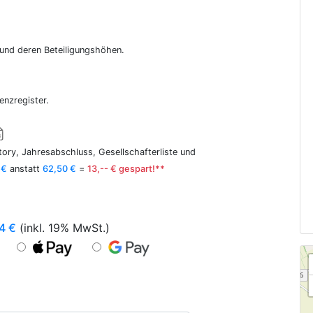
r und deren Beteiligungshöhen.
enzregister.
ory, Jahresabschluss, Gesellschafterliste und
 €
anstatt
62,50 €
=
13,-- € gespart!**
4
€
(inkl. 19% MwSt.)