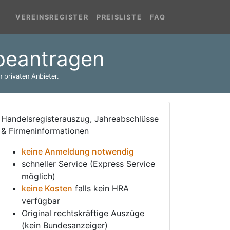
VEREINSREGISTER
PREISLISTE
FAQ
 beantragen
 privaten Anbieter.
Handelsregisterauszug, Jahreabschlüsse
& Firmeninformationen
keine Anmeldung notwendig
schneller Service (Express Service
möglich)
keine Kosten
falls kein HRA
verfügbar
Original rechtskräftige Auszüge
(kein Bundesanzeiger)