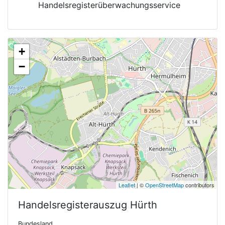
Handelsregisterüberwachungsservice
+
−
Leaflet
| ©
OpenStreetMap
contributors
Handelsregisterauszug
Hürth
Bundesland