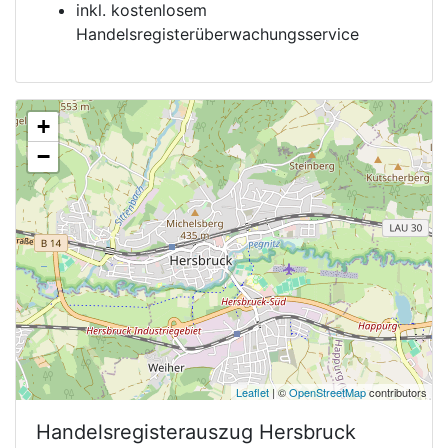
inkl. kostenlosem
Handelsregisterüberwachungsservice
+
−
Leaflet
| ©
OpenStreetMap
contributors
Handelsregisterauszug
Hersbruck