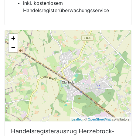
inkl. kostenlosem
Handelsregisterüberwachungsservice
+
−
Leaflet
| ©
OpenStreetMap
contributors
Handelsregisterauszug
Herzebrock-