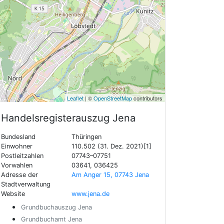
Leaflet
| ©
OpenStreetMap
contributors
Handelsregisterauszug
Jena
Bundesland
Thüringen
Einwohner
110.502 (31. Dez. 2021)[1]
Postleitzahlen
07743–07751
Vorwahlen
03641, 036425
Adresse der
Am Anger 15, 07743 Jena
Stadtverwaltung
Website
www.jena.de
Grundbuchauszug Jena
Grundbuchamt Jena