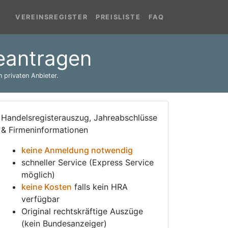
VEREINSREGISTER
PREISLISTE
FAQ
eantragen
 privaten Anbieter.
Handelsregisterauszug, Jahreabschlüsse
& Firmeninformationen
keine Anmeldung notwendig
schneller Service (Express Service
möglich)
keine Kosten
falls kein HRA
verfügbar
Original rechtskräftige Auszüge
(kein Bundesanzeiger)