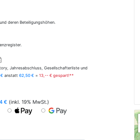
r und deren Beteiligungshöhen.
enzregister.
ory, Jahresabschluss, Gesellschafterliste und
 €
anstatt
62,50 €
=
13,-- € gespart!**
4
€
(inkl. 19% MwSt.)