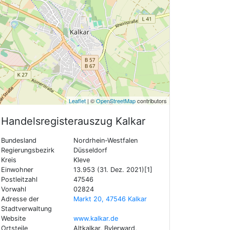
Leaflet
| ©
OpenStreetMap
contributors
Handelsregisterauszug
Kalkar
Bundesland
Nordrhein-Westfalen
Regierungsbezirk
Düsseldorf
Kreis
Kleve
Einwohner
13.953 (31. Dez. 2021)[1]
Postleitzahl
47546
Vorwahl
02824
Adresse der
Markt 20, 47546 Kalkar
Stadtverwaltung
Website
www.kalkar.de
Ortsteile
Altkalkar, Bylerward,