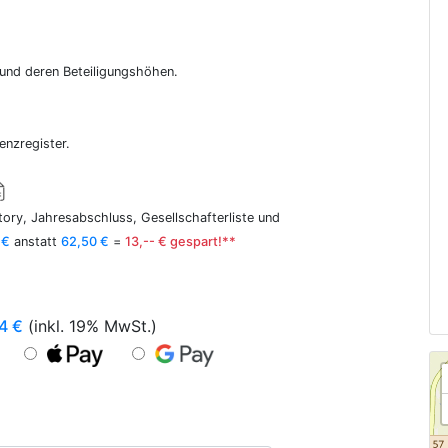
r und deren Beteiligungshöhen.
enzregister.
ory, Jahresabschluss, Gesellschafterliste und
 €
anstatt
62,50 €
=
13,-- € gespart!**
4
€
(inkl. 19% MwSt.)