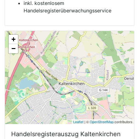
inkl. kostenlosem
Handelsregisterüberwachungsservice
+
−
Leaflet
| ©
OpenStreetMap
contributors
Handelsregisterauszug
Kaltenkirchen