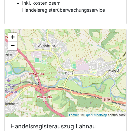
inkl. kostenlosem
Handelsregisterüberwachungsservice
+
−
Leaflet
| ©
OpenStreetMap
contributors
Handelsregisterauszug
Lahnau