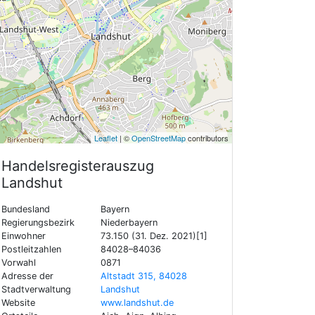
Leaflet
| ©
OpenStreetMap
contributors
Handelsregisterauszug
Landshut
Bundesland
Bayern
Regierungsbezirk
Niederbayern
Einwohner
73.150 (31. Dez. 2021)[1]
Postleitzahlen
84028–84036
Vorwahl
0871
Adresse der
Altstadt 315, 84028
Stadtverwaltung
Landshut
Website
www.landshut.de