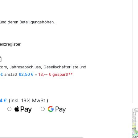
r und deren Beteiligungshöhen.
enzregister.
ory, Jahresabschluss, Gesellschafterliste und
 €
anstatt
62,50 €
=
13,-- € gespart!**
4
€
(inkl. 19% MwSt.)