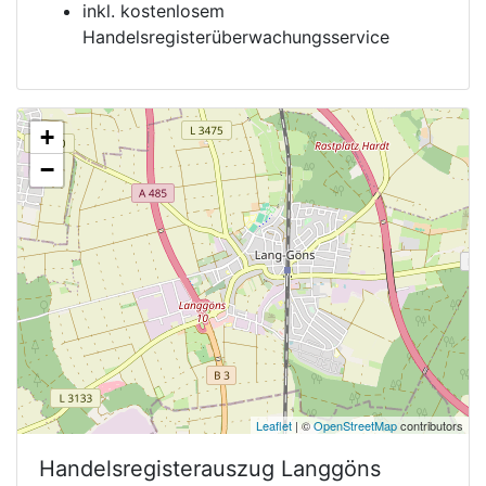
inkl. kostenlosem
Handelsregisterüberwachungsservice
+
−
Leaflet
| ©
OpenStreetMap
contributors
Handelsregisterauszug
Langgöns