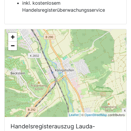
inkl. kostenlosem
Handelsregisterüberwachungsservice
+
−
Leaflet
| ©
OpenStreetMap
contributors
Handelsregisterauszug
Lauda-