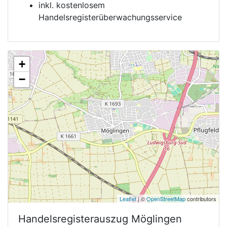
inkl. kostenlosem
Handelsregisterüberwachungsservice
+
−
Leaflet
| ©
OpenStreetMap
contributors
Handelsregisterauszug
Möglingen