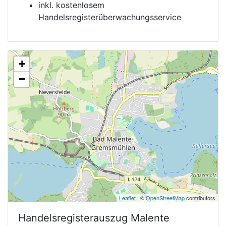
inkl. kostenlosem
Handelsregisterüberwachungsservice
+
−
Leaflet
| ©
OpenStreetMap
contributors
Handelsregisterauszug
Malente