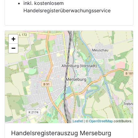
inkl. kostenlosem
Handelsregisterüberwachungsservice
+
−
Leaflet
| ©
OpenStreetMap
contributors
Handelsregisterauszug
Merseburg