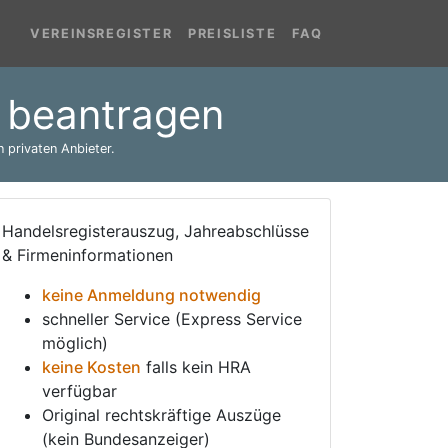
VEREINSREGISTER
PREISLISTE
FAQ
 beantragen
 privaten Anbieter.
Handelsregisterauszug, Jahreabschlüsse
& Firmeninformationen
keine Anmeldung notwendig
schneller Service (Express Service
möglich)
keine Kosten
falls kein HRA
verfügbar
Original rechtskräftige Auszüge
(kein Bundesanzeiger)