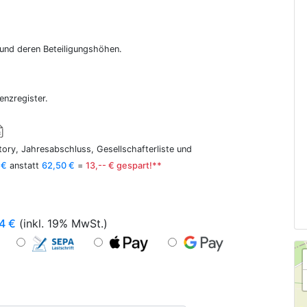
r und deren Beteiligungshöhen.
enzregister.
ory, Jahresabschluss, Gesellschafterliste und
 €
anstatt
62,50 €
=
13,-- € gespart!**
4
€
(inkl. 19% MwSt.)