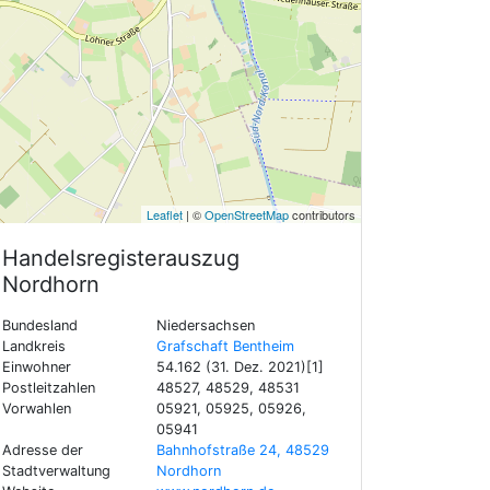
Leaflet
| ©
OpenStreetMap
contributors
Handelsregisterauszug
Nordhorn
Bundesland
Niedersachsen
Landkreis
Grafschaft Bentheim
Einwohner
54.162 (31. Dez. 2021)[1]
Postleitzahlen
48527, 48529, 48531
Vorwahlen
05921, 05925, 05926,
05941
Adresse der
Bahnhofstraße 24, 48529
Stadtverwaltung
Nordhorn