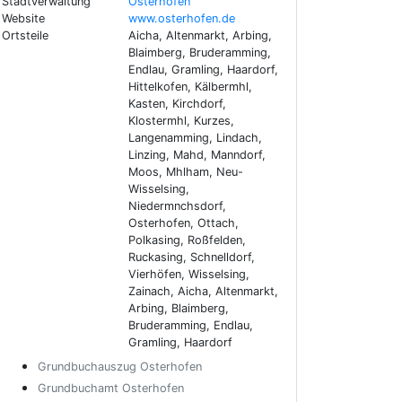
Stadtverwaltung
Osterhofen
Website
www.osterhofen.de
Ortsteile
Aicha, Altenmarkt, Arbing,
Blaimberg, Bruderamming,
Endlau, Gramling, Haardorf,
Hittelkofen, Kälbermhl,
Kasten, Kirchdorf,
Klostermhl, Kurzes,
Langenamming, Lindach,
Linzing, Mahd, Manndorf,
Moos, Mhlham, Neu-
Wisselsing,
Niedermnchsdorf,
Osterhofen, Ottach,
Polkasing, Roßfelden,
Ruckasing, Schnelldorf,
Vierhöfen, Wisselsing,
Zainach, Aicha, Altenmarkt,
Arbing, Blaimberg,
Bruderamming, Endlau,
Gramling, Haardorf
Grundbuchauszug Osterhofen
Grundbuchamt Osterhofen