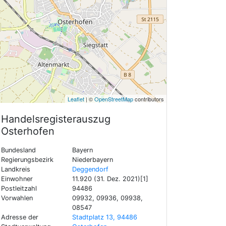
Leaflet
| ©
OpenStreetMap
contributors
Handelsregisterauszug
Osterhofen
Bundesland
Bayern
Regierungsbezirk
Niederbayern
Landkreis
Deggendorf
Einwohner
11.920 (31. Dez. 2021)[1]
Postleitzahl
94486
Vorwahlen
09932, 09936, 09938,
08547
Adresse der
Stadtplatz 13, 94486