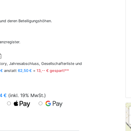
r und deren Beteiligungshöhen.
enzregister.
ory, Jahresabschluss, Gesellschafterliste und
 €
anstatt
62,50 €
=
13,-- € gespart!**
4
€
(inkl. 19% MwSt.)