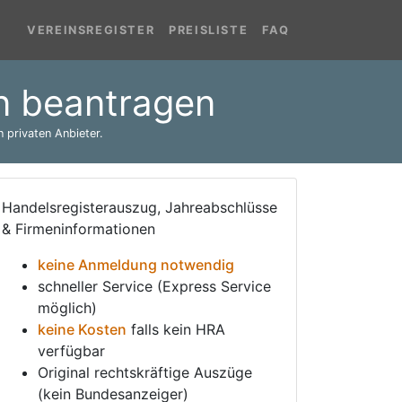
VEREINSREGISTER
PREISLISTE
FAQ
n beantragen
 privaten Anbieter.
Handelsregisterauszug, Jahreabschlüsse
& Firmeninformationen
keine Anmeldung notwendig
schneller Service (Express Service
möglich)
keine Kosten
falls kein HRA
verfügbar
Original rechtskräftige Auszüge
(kein Bundesanzeiger)