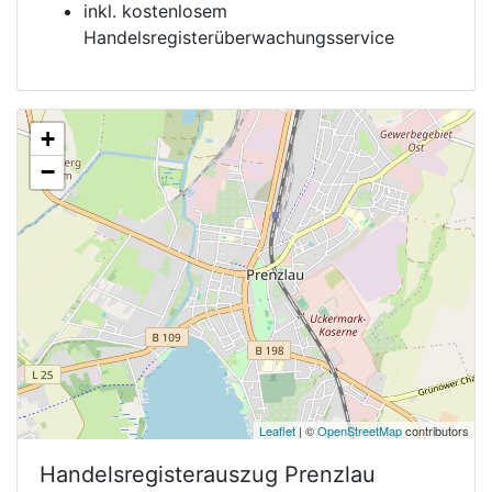
inkl. kostenlosem
Handelsregisterüberwachungsservice
+
−
Leaflet
| ©
OpenStreetMap
contributors
Handelsregisterauszug
Prenzlau