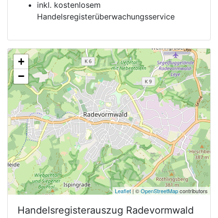
inkl. kostenlosem
Handelsregisterüberwachungsservice
+
−
Leaflet
| ©
OpenStreetMap
contributors
Handelsregisterauszug
Radevormwald