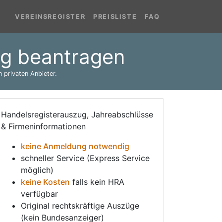
VEREINSREGISTER
PREISLISTE
FAQ
rg beantragen
 privaten Anbieter.
Handelsregisterauszug, Jahreabschlüsse
& Firmeninformationen
keine Anmeldung notwendig
schneller Service (Express Service
möglich)
keine Kosten
falls kein HRA
verfügbar
Original rechtskräftige Auszüge
(kein Bundesanzeiger)