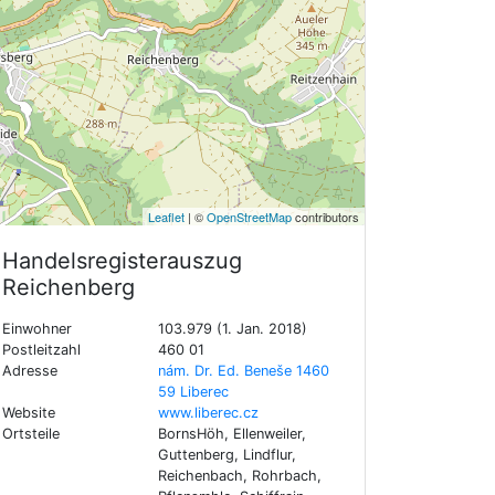
Leaflet
| ©
OpenStreetMap
contributors
Handelsregisterauszug
Reichenberg
Einwohner
103.979 (1. Jan. 2018)
Postleitzahl
460 01
Adresse
nám. Dr. Ed. Beneše 1460
59 Liberec
Website
www.liberec.cz
Ortsteile
BornsHöh, Ellenweiler,
Guttenberg, Lindflur,
Reichenbach, Rohrbach,