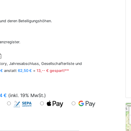
r und deren Beteiligungshöhen.
enzregister.
ory, Jahresabschluss, Gesellschafterliste und
 €
anstatt
62,50 €
=
13,-- € gespart!**
4
€
(inkl. 19% MwSt.)