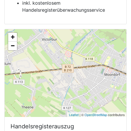
inkl. kostenlosem
Handelsregisterüberwachungsservice
+
−
Leaflet
| ©
OpenStreetMap
contributors
Handelsregisterauszug