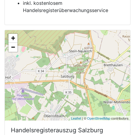
inkl. kostenlosem
Handelsregisterüberwachungsservice
+
−
Leaflet
| ©
OpenStreetMap
contributors
Handelsregisterauszug
Salzburg