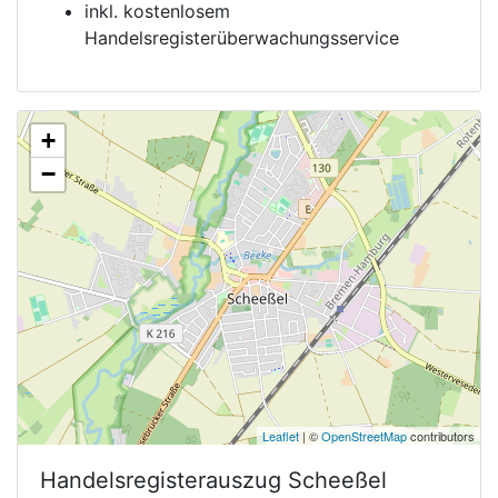
inkl. kostenlosem
Handelsregisterüberwachungsservice
+
−
Leaflet
| ©
OpenStreetMap
contributors
Handelsregisterauszug
Scheeßel