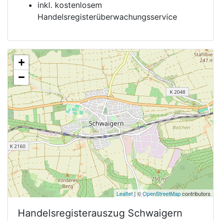
inkl. kostenlosem
Handelsregisterüberwachungsservice
+
−
Leaflet
| ©
OpenStreetMap
contributors
Handelsregisterauszug
Schwaigern