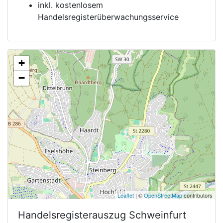
inkl. kostenlosem
Handelsregisterüberwachungsservice
+
−
Leaflet
| ©
OpenStreetMap
contributors
Handelsregisterauszug
Schweinfurt