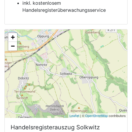
inkl. kostenlosem
Handelsregisterüberwachungsservice
+
−
Leaflet
| ©
OpenStreetMap
contributors
Handelsregisterauszug
Solkwitz