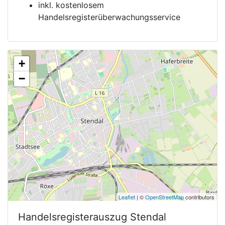
inkl. kostenlosem
Handelsregisterüberwachungsservice
+
−
Leaflet
| ©
OpenStreetMap
contributors
Handelsregisterauszug
Stendal