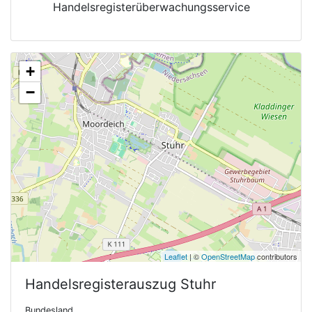
Handelsregisterüberwachungsservice
+
−
Leaflet
| ©
OpenStreetMap
contributors
Handelsregisterauszug
Stuhr
Bundesland