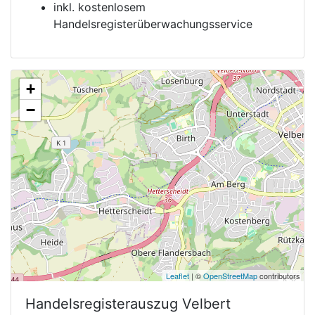
inkl. kostenlosem
Handelsregisterüberwachungsservice
+
−
Leaflet
| ©
OpenStreetMap
contributors
Handelsregisterauszug
Velbert