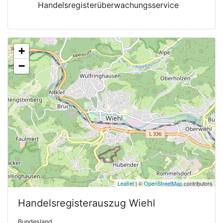
Handelsregisterüberwachungsservice
+
−
Leaflet
| ©
OpenStreetMap
contributors
Handelsregisterauszug
Wiehl
Bundesland