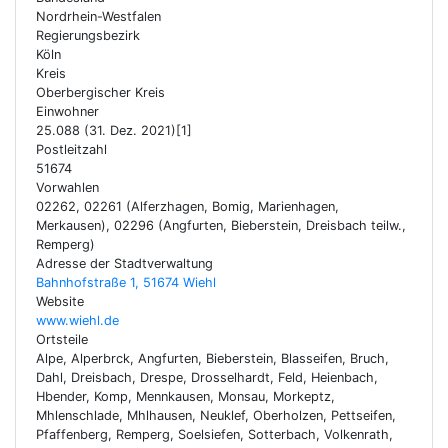
Nordrhein-Westfalen
Regierungsbezirk
Köln
Kreis
Oberbergischer Kreis
Einwohner
25.088 (31. Dez. 2021)[1]
Postleitzahl
51674
Vorwahlen
02262, 02261 (Alferzhagen, Bomig, Marienhagen,
Merkausen), 02296 (Angfurten, Bieberstein, Dreisbach teilw.,
Remperg)
Adresse der Stadtverwaltung
Bahnhofstraße 1, 51674 Wiehl
Website
www.wiehl.de
Ortsteile
Alpe, Alperbrck, Angfurten, Bieberstein, Blasseifen, Bruch,
Dahl, Dreisbach, Drespe, Drosselhardt, Feld, Heienbach,
Hbender, Komp, Mennkausen, Monsau, Morkeptz,
Mhlenschlade, Mhlhausen, Neuklef, Oberholzen, Pettseifen,
Pfaffenberg, Remperg, Soelsiefen, Sotterbach, Volkenrath,