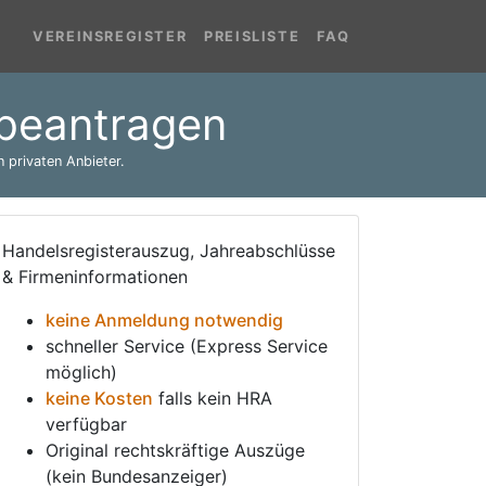
VEREINSREGISTER
PREISLISTE
FAQ
 beantragen
 privaten Anbieter.
Handelsregisterauszug, Jahreabschlüsse
& Firmeninformationen
keine Anmeldung notwendig
schneller Service (Express Service
möglich)
keine Kosten
falls kein HRA
verfügbar
Original rechtskräftige Auszüge
(kein Bundesanzeiger)