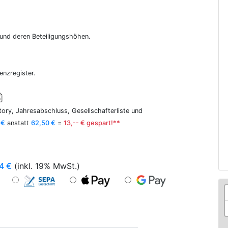
r und deren Beteiligungshöhen.
enzregister.
ory, Jahresabschluss, Gesellschafterliste und
 €
anstatt
62,50 €
=
13,-- € gespart!**
4
€
(inkl. 19% MwSt.)