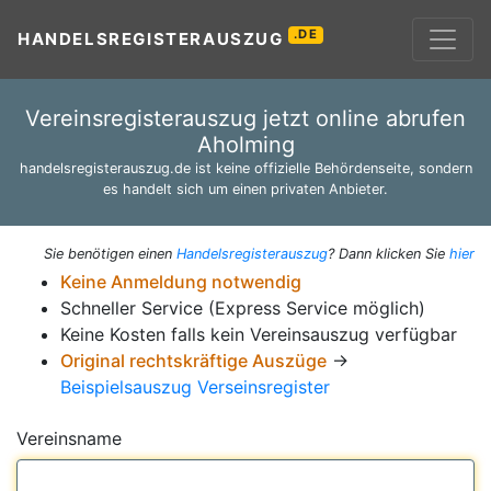
.DE
HANDELSREGISTERAUSZUG
Vereinsregisterauszug jetzt online abrufen
Aholming
handelsregisterauszug.de ist keine offizielle Behördenseite, sondern
es handelt sich um einen privaten Anbieter.
Sie benötigen einen
Handelsregisterauszug
? Dann klicken Sie
hier
Keine Anmeldung notwendig
Schneller Service (Express Service möglich)
Keine Kosten falls kein Vereinsauszug verfügbar
Original rechtskräftige Auszüge
→
Beispielsauszug Verseinsregister
Vereinsname