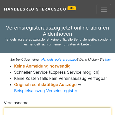
.DE
HANDELSREGISTERAUSZUG
Vereinsregisterauszug jetzt online abrufen
Aldenhoven
handelsregisterauszug.de ist keine offizielle Behördenseite, sondern
es handelt sich um einen privaten Anbieter.
Sie benötigen einen
Handelsregisterauszug
? Dann klicken Sie
hier
Keine Anmeldung notwendig
Schneller Service (Express Service möglich)
Keine Kosten falls kein Vereinsauszug verfügbar
Original rechtskräftige Auszüge
→
Beispielsauszug Verseinsregister
Vereinsname