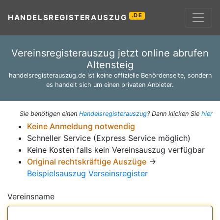
.DE
HANDELSREGISTERAUSZUG
Vereinsregisterauszug jetzt online abrufen
Altensteig
handelsregisterauszug.de ist keine offizielle Behördenseite, sondern
es handelt sich um einen privaten Anbieter.
Sie benötigen einen
Handelsregisterauszug
? Dann klicken Sie
hier
Keine Anmeldung notwendig
Schneller Service (Express Service möglich)
Keine Kosten falls kein Vereinsauszug verfügbar
Original rechtskräftige Auszüge
→
Beispielsauszug Verseinsregister
Vereinsname