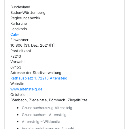
Bundesland
Baden-Württemberg
Regierungsbezirk
Karlsruhe
Landkreis
Calw
Einwohner
10.806 (31. Dez. 2021)[1]
Postleitzahl
72213
Vorwahl
07453
Adresse der Stadtverwaltung
Rathausplatz 1, 72213 Altensteig
Website
www.altensteig.de
Ortsteile
Bömbach, Ziegelhtte, Bömbach, Ziegelhütte
Grundbuchauszug Altensteig
Grundbuchamt Altensteig
Altensteig – Wikipedia
Vereinsregisterauszug Nagold