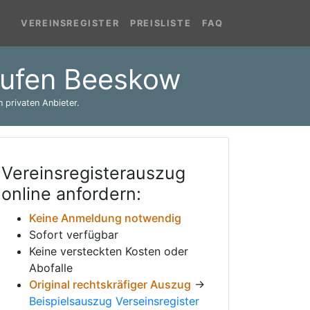
VEREINSREGISTER
PREISLISTE
FAQ
brufen Beeskow
 privaten Anbieter.
Vereinsregisterauszug
online anfordern:
Keine Anmeldung notwendig
Sofort verfügbar
Keine versteckten Kosten oder
Abofalle
Original rechtskräfiger Auszug
→
Beispielsauszug Verseinsregister